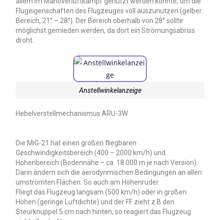
allem im Manöverluftkampf genutzt werden konnte, um die
Flugeigenschaften des Flugzeuges voll auszunutzen.(gelber
Bereich, 21° – 28°). Der Bereich oberhalb von 28° sollte
möglichst gemieden werden, da dort ein Strömungsabriss
droht.
Anstellwinkelanzeige
Hebelverstellmechanismus ARU-3W
Die MiG-21 hat einen großen fliegbaren
Geschwindigkeitsbereich (400 – 2000 km/h) und
Höhenbereich (Bodennähe – ca. 18.000 m je nach Version).
Darin ändern sich die aerodynmischen Bedingungen an allen
umströmten Flächen. So auch am Höhenruder.
Fliegt das Flugzeug langsam (500 km/h) oder in großen
Höhen (geringe Luftdichte) und der FF zieht z.B den
Steurknüppel 5 cm nach hinten, so reagiert das Flugzeug