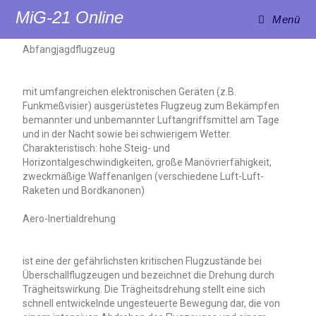
MiG-21 Online
Menü
Abfangjagdflugzeug
mit umfangreichen elektronischen Geräten (z.B.
Funkmeßvisier) ausgerüstetes Flugzeug zum Bekämpfen
bemannter und unbemannter Luftangriffsmittel am Tage
und in der Nacht sowie bei schwierigem Wetter.
Charakteristisch: hohe Steig- und
Horizontalgeschwindigkeiten, große Manövrierfähigkeit,
zweckmäßige Waffenanlgen (verschiedene Luft-Luft-
Raketen und Bordkanonen)
Aero-Inertialdrehung
ist eine der gefährlichsten kritischen Flugzustände bei
Überschallflugzeugen und bezeichnet die Drehung durch
Trägheitswirkung. Die Trägheitsdrehung stellt eine sich
schnell entwickelnde ungesteuerte Bewegung dar, die von