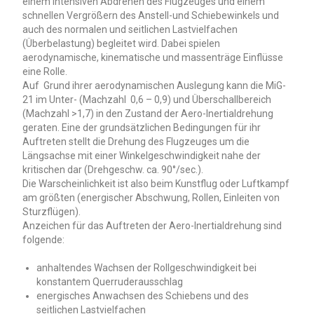
einem intensiven Abdrehen des Flugzeuges und einem
schnellen Vergrößern des Anstell-und Schiebewinkels und
auch des normalen und seitlichen Lastvielfachen
(Überbelastung) begleitet wird. Dabei spielen
aerodynamische, kinematische und massenträge Einflüsse
eine Rolle.
Auf Grund ihrer aerodynamischen Auslegung kann die MiG-
21 im Unter- (Machzahl 0,6 – 0,9) und Überschallbereich
(Machzahl >1,7) in den Zustand der Aero-Inertialdrehung
geraten. Eine der grundsätzlichen Bedingungen für ihr
Auftreten stellt die Drehung des Flugzeuges um die
Längsachse mit einer Winkelgeschwindigkeit nahe der
kritischen dar (Drehgeschw. ca. 90°/sec.).
Die Warscheinlichkeit ist also beim Kunstflug oder Luftkampf
am größten (energischer Abschwung, Rollen, Einleiten von
Sturzflügen).
Anzeichen für das Auftreten der Aero-Inertialdrehung sind
folgende:
anhaltendes Wachsen der Rollgeschwindigkeit bei
konstantem Querruderausschlag
energisches Anwachsen des Schiebens und des
seitlichen Lastvielfachen