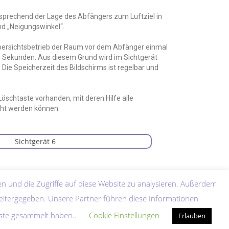
tsprechend der Lage des Abfängers zum Luftziel in
nd „Neigungswinkel“.
 Übersichtsbetrieb der Raum vor dem Abfänger einmal
,5 Sekunden. Aus diesem Grund wird im Sichtgerät
 Die Speicherzeit des Bildschirms ist regelbar und
Löschtaste vorhanden, mit deren Hilfe alle
ht werden können.
n und die Zugriffe auf diese Website zu analysieren. Außerdem
eitergegeben. Unsere Partner führen diese Informationen
nste gesammelt haben..
Cookie Einstellungen
Erlauben
ome
Abkürzungen
Quellenverzeichnis
Datenschutzerklärung