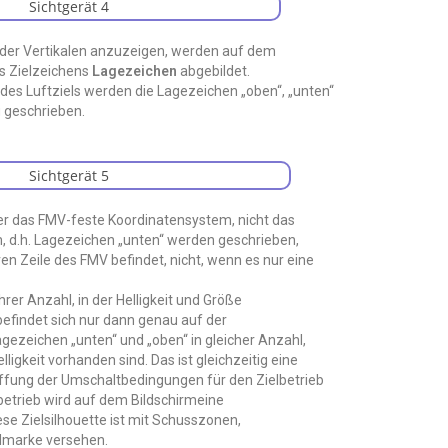
n der Vertikalen anzuzeigen, werden auf dem
es Zielzeichens
Lagezeichen
abgebildet.
des Luftziels werden die Lagezeichen „oben“, „unten“
g geschrieben.
r das FMV-feste Koordinatensystem, nicht das
 d.h. Lagezeichen „unten“ werden geschrieben,
ren Zeile des FMV befindet, nicht, wenn es nur eine
rer Anzahl, in der Helligkeit und Größe
 befindet sich nur dann genau auf der
ezeichen „unten“ und „oben“ in gleicher Anzahl,
ligkeit vorhanden sind. Das ist gleichzeitig eine
ffung der Umschaltbedingungen für den Zielbetrieb
etrieb wird auf dem Bildschirmeine
ese Zielsilhouette ist mit Schusszonen,
lmarke versehen.