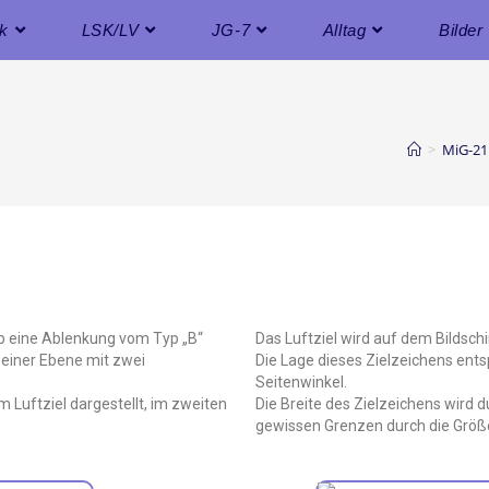
ik
LSK/LV
JG-7
Alltag
Bilder
>
MiG-21
eb eine Ablenkung vom Typ „B“
Das Luftziel wird auf dem Bildsch
n einer Ebene mit zwei
Die Lage dieses Zielzeichens ent
Seitenwinkel.
 Luftziel dargestellt, im zweiten
Die Breite des Zielzeichens wird
gewissen Grenzen durch die Größe