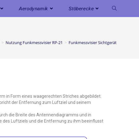
Aerodynamik
Stöberecke
>
Nutzung Funkmessvisier RP-21
>
Funkmessvisier Sichtgerät
irm in Form eines waagerechten Striches abgebildet.
spricht der Entfernung zum Luftziel und seinem
 durch die Breite des Antennendiagramms und in
 des Luftziels und die Entfernung zu ihm beeinflusst