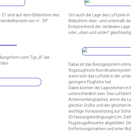
-21 sind auf dem Bildschirm des
Um auch die Lage des Luftziels i
nwinkelbereich von +/- 30°
Bildschirm ober- und unterhalb d
Entsprechend der vertikalen Lage 
oder „oben und unten“ gleichzeiti
ellungsform vom Typ „B“ die
erden
Dabei ist das Bezugssystem imme
flugzeugfeste Koordinatensystem,
wenn sich das Luftziel in der unte
geringere Flughöhe hat.
Dabei können die Lagezeichen in ih
unterschiedlich sein. Das Luftziel
Antennenlängsachse, wenn die Lag
gleicher Größe und der gleichen Hel
wichtige Voraussetzung zur Scha
(Erfassungsbedingungen).Im Zielb
Flugzeugsilhouette abgebildet. Di
Entfernungsmarken und einer Nul