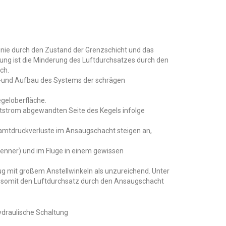
r Linie durch den Zustand der Grenzschicht und das
lung ist die Minderung des Luftdurchsatzes durch den
ch.
 Ab-und Aufbau des Systems der schrägen
egeloberfläche.
tstrom abgewandten Seite des Kegels infolge
samtdruckverluste im Ansaugschacht steigen an,
enner) und im Fluge in einem gewissen
ug mit großem Anstellwinkeln als unzureichend. Unter
n somit den Luftdurchsatz durch den Ansaugschacht
ydraulische Schaltung