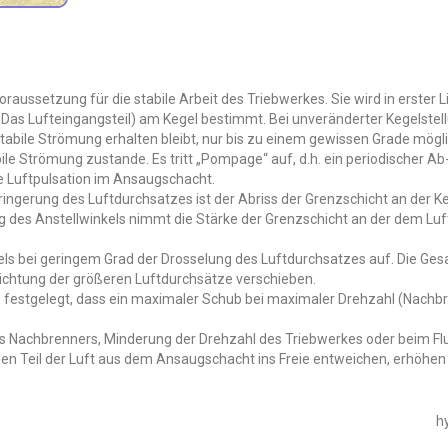
 Voraussetzung für die stabile Arbeit des Triebwerkes. Sie wird in erste
 Das Lufteingangsteil) am Kegel bestimmt. Bei unveränderter Kegelstel
tabile Strömung erhalten bleibt, nur bis zu einem gewissen Grade mögli
bile Strömung zustande. Es tritt „Pompage“ auf, d.h. ein periodischer
e Luftpulsation im Ansaugschacht.
ingerung des Luftdurchsatzes ist der Abriss der Grenzschicht an der K
des Anstellwinkels nimmt die Stärke der Grenzschicht an der dem Luf
ls bei geringem Grad der Drosselung des Luftdurchsatzes auf. Die Ge
ichtung der größeren Luftdurchsätze verschieben.
festgelegt, dass ein maximaler Schub bei maximaler Drehzahl (Nachbr
s Nachbrenners, Minderung der Drehzahl des Triebwerkes oder beim Fl
nen Teil der Luft aus dem Ansaugschacht ins Freie entweichen, erhöhe
h