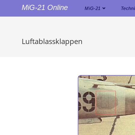
MiG-21 Online
MiG-21
Techn
Luftablassklappen