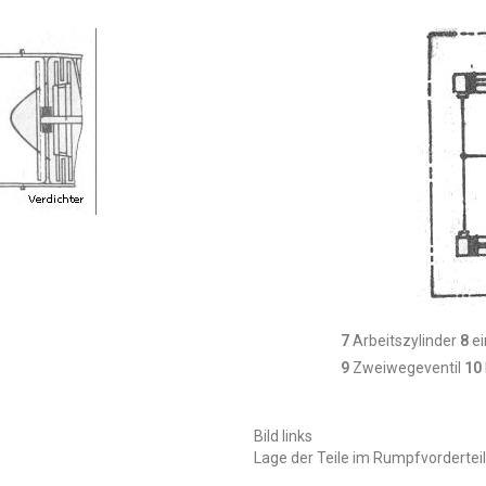
7
Arbeitszylinder
8
ei
9
Zweiwegeventil
10
Bild links
Lage der Teile im Rumpfvorderteil