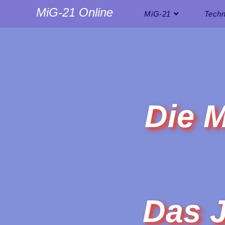
MiG-21 Online
MiG-21
Techn
Die M
Das J