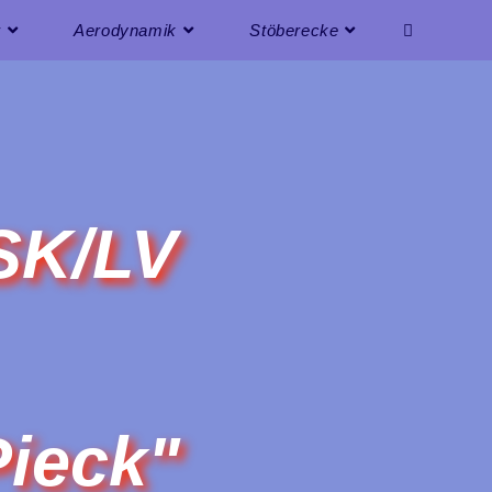
r
Aerodynamik
Stöberecke
LSK/LV
Pieck"