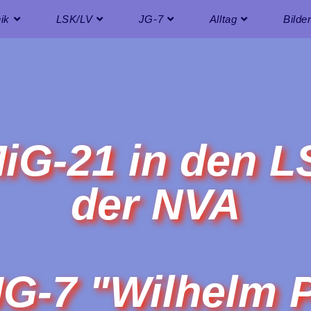
ik
LSK/LV
JG-7
Alltag
Bilde
iG-21 in den 
der NVA
G-7 "Wilhelm 