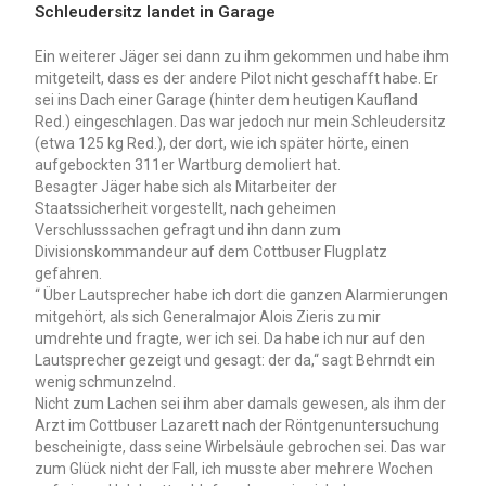
Schleudersitz landet in Garage
Ein weiterer Jäger sei dann zu ihm gekommen und habe ihm
mitgeteilt, dass es der andere Pilot nicht geschafft habe. Er
sei ins Dach einer Garage (hinter dem heutigen Kaufland
Red.) eingeschlagen. Das war jedoch nur mein Schleudersitz
(etwa 125 kg Red.), der dort, wie ich später hörte, einen
aufgebockten 311er Wartburg demoliert hat.
Besagter Jäger habe sich als Mitarbeiter der
Staatssicherheit vorgestellt, nach geheimen
Verschlusssachen gefragt und ihn dann zum
Divisionskommandeur auf dem Cottbuser Flugplatz
gefahren.
“ Über Lautsprecher habe ich dort die ganzen Alarmierungen
mitgehört, als sich Generalmajor Alois Zieris zu mir
umdrehte und fragte, wer ich sei. Da habe ich nur auf den
Lautsprecher gezeigt und gesagt: der da,“ sagt Behrndt ein
wenig schmunzelnd.
Nicht zum Lachen sei ihm aber damals gewesen, als ihm der
Arzt im Cottbuser Lazarett nach der Röntgenuntersuchung
bescheinigte, dass seine Wirbelsäule gebrochen sei. Das war
zum Glück nicht der Fall, ich musste aber mehrere Wochen