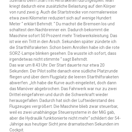
Szenario beim Start mit Hilfsraketen durchgespielt. Man
kriegt dadurch eine zusätzliche Belastung auf den Körper
von rund zwei g. Auch die Startstrecke von normalerweise
etwa zwei Kilometer reduziert sich auf wenige Hundert
Meter “ erklärt Behrndt. “ Du machst die Bremsen los und
schaltest den Nachbrenner ein. Dadurch bekommt die
Maschine sofort 50 Prozent mehr Triebwerksleistung. Das
ist wie ein Tritt in den Arsch. Sekunden später zündete ich
die Starthilfsraketen. Schon beim Anrollen habe ich die rote
SORZ-Lampe blinken gesehen. Da wusste ich sofort, dass
irgendetwas nicht stimmte “ sagt Behrndt.
Das war um 8.43 Uhr. Der Start dauerte nur etwa 20
Sekunden. Der Pilot sollte danach eine südliche Platzrunde
fliegen und über dem Flugplatz die leeren Starthilfsraketen
abwerfen. „Ich habe die Kurve auch eingeleitet, doch dann
das Manöver abgebrochen. Das Fahrwerk war nur zu zwei
Drittel eingefahren und durch die Schwerkraft wieder
herausgefallen. Dadurch hat sich der Luftwiderstand des
Flugzeuges vergrößert. Die Maschine blieb zwar steuerbar,
weil es zwei unabhängige Steuersysteme in der MiG gab,
aber die Hydraulik funktionierte nicht mehr“ schildert der 54-
Jährige aus heutiger Sicht jene dramatischen Sekunden im
Cockpit.