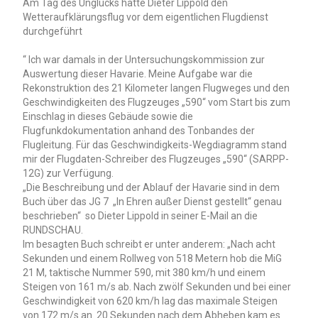
Am Tag des Unglücks hatte Dieter Lippold den
Wetteraufklärungsflug vor dem eigentlichen Flugdienst
durchgeführt
“ Ich war damals in der Untersuchungskommission zur
Auswertung dieser Havarie. Meine Aufgabe war die
Rekonstruktion des 21 Kilometer langen Flugweges und den
Geschwindigkeiten des Flugzeuges „590“ vom Start bis zum
Einschlag in dieses Gebäude sowie die
Flugfunkdokumentation anhand des Tonbandes der
Flugleitung. Für das Geschwindigkeits-Wegdiagramm stand
mir der Flugdaten-Schreiber des Flugzeuges „590“ (SARPP-
12G) zur Verfügung.
„Die Beschreibung und der Ablauf der Havarie sind in dem
Buch über das JG 7 „In Ehren außer Dienst gestellt“ genau
beschrieben“ so Dieter Lippold in seiner E-Mail an die
RUNDSCHAU.
Im besagten Buch schreibt er unter anderem: „Nach acht
Sekunden und einem Rollweg von 518 Metern hob die MiG
21 M, taktische Nummer 590, mit 380 km/h und einem
Steigen von 161 m/s ab. Nach zwölf Sekunden und bei einer
Geschwindigkeit von 620 km/h lag das maximale Steigen
von 172 m/s an. 20 Sekunden nach dem Abheben kam es