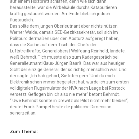
auf einem Holzbrett schlafen, denn wie sich dann
herausstellte, war die Wirbelsäule durchs Katapultieren
kräftig gestaucht worden. Am Ende blieb ich jedoch
flugtauglich.
Das sollte dem jungen Oberleutnant aber nichts nützen.
Werner Walde, damals SED-Bezirkssekretär, soll sich im
Politbüro dermaßen über den Absturz aufgeregt haben,
dass die Sache auf dem Tisch des Chefs der
Luftstreitkräfte, Generaloberst Wolfgang Reinhold, landete,
weiß Behrndt. “ Ich musste also zum Kadergespräch bei
Generalleutnant Klaus-Jürgen Baarß. Das war aus heutiger
Sicht der einzige General, der so richtig menschlich war. Und
der sagte: ,Ich hab gehört, Sie löten gern.‘ Und da mich
Elektronik schon immer begeistert hat, wurde ich zum ersten
volldigitalen Flugsimulator der NVA nach Laage bei Rostock
versetzt. Geflogen bin ich also nie mehr“ betont Behrndt.
“ Uwe Behrndt konnte in Drewitz als Pilot nicht mehr bleiben“,
deutet Frank Pampel heute die politische Dimension
seinerzeit an.
Zum Thema: