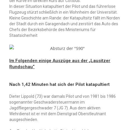
der Kurve im direkten Kurs auf Cottbus.
In dieser Situation katapultiert der Pilot und das führerlose
Flugzeug stürzt schließlich in ein Wohnheim der Universität.
Kleine Geschichte am Rande: der Katapultsitz fällt im Norden
der Stadt durch ein Garagendach und zerstört das Auto des
Chefs der Bezirksbehörde des Ministeriums für
Staatsicherheit
Im Folgenden einige Auszüge aus der „Lausitzer
Rundschau“
Nach 1,42 Minuten hat sich der Pilot katapultiert
Dieter Lippold (73) war damals Pilot und von 1981 bis 1986
sogenannter Geschwadersteuermann im
Jagdfliegergeschwader 7 (JG 7). Aus dem aktiven
Wehrdienst ist er mit dem Dienstgrad Oberstleutnant
ausgeschieden.