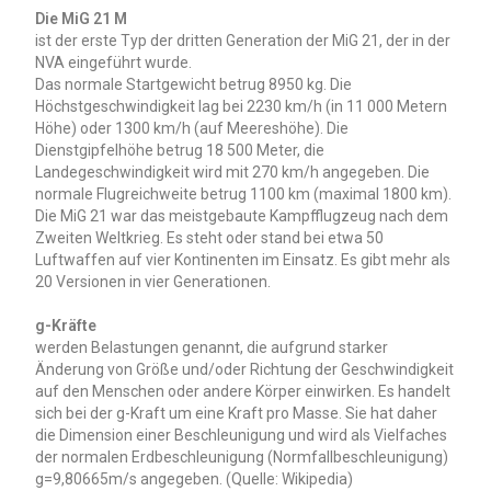
Die MiG 21 M
ist der erste Typ der dritten Generation der MiG 21, der in der
NVA eingeführt wurde.
Das normale Startgewicht betrug 8950 kg. Die
Höchstgeschwindigkeit lag bei 2230 km/h (in 11 000 Metern
Höhe) oder 1300 km/h (auf Meereshöhe). Die
Dienstgipfelhöhe betrug 18 500 Meter, die
Landegeschwindigkeit wird mit 270 km/h angegeben. Die
normale Flugreichweite betrug 1100 km (maximal 1800 km).
Die MiG 21 war das meistgebaute Kampfflugzeug nach dem
Zweiten Weltkrieg. Es steht oder stand bei etwa 50
Luftwaffen auf vier Kontinenten im Einsatz. Es gibt mehr als
20 Versionen in vier Generationen.
g-Kräfte
werden Belastungen genannt, die aufgrund starker
Änderung von Größe und/oder Richtung der Geschwindigkeit
auf den Menschen oder andere Körper einwirken. Es handelt
sich bei der g-Kraft um eine Kraft pro Masse. Sie hat daher
die Dimension einer Beschleunigung und wird als Vielfaches
der normalen Erdbeschleunigung (Normfallbeschleunigung)
g=9,80665m/s angegeben. (Quelle: Wikipedia)