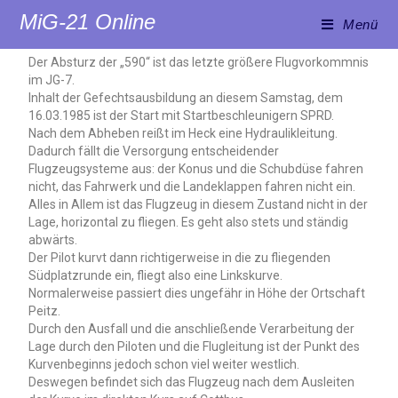
MiG-21 Online
Menü
Der Absturz der „590“ ist das letzte größere Flugvorkommnis
im JG-7.
Inhalt der Gefechtsausbildung an diesem Samstag, dem
16.03.1985 ist der Start mit Startbeschleunigern SPRD.
Nach dem Abheben reißt im Heck eine Hydraulikleitung.
Dadurch fällt die Versorgung entscheidender
Flugzeugsysteme aus: der Konus und die Schubdüse fahren
nicht, das Fahrwerk und die Landeklappen fahren nicht ein.
Alles in Allem ist das Flugzeug in diesem Zustand nicht in der
Lage, horizontal zu fliegen. Es geht also stets und ständig
abwärts.
Der Pilot kurvt dann richtigerweise in die zu fliegenden
Südplatzrunde ein, fliegt also eine Linkskurve.
Normalerweise passiert dies ungefähr in Höhe der Ortschaft
Peitz.
Durch den Ausfall und die anschließende Verarbeitung der
Lage durch den Piloten und die Flugleitung ist der Punkt des
Kurvenbeginns jedoch schon viel weiter westlich.
Deswegen befindet sich das Flugzeug nach dem Ausleiten