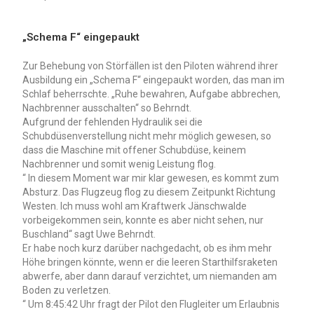
„Schema F“ eingepaukt
Zur Behebung von Störfällen ist den Piloten während ihrer
Ausbildung ein „Schema F“ eingepaukt worden, das man im
Schlaf beherrschte. „Ruhe bewahren, Aufgabe abbrechen,
Nachbrenner ausschalten“ so Behrndt.
Aufgrund der fehlenden Hydraulik sei die
Schubdüsenverstellung nicht mehr möglich gewesen, so
dass die Maschine mit offener Schubdüse, keinem
Nachbrenner und somit wenig Leistung flog.
“ In diesem Moment war mir klar gewesen, es kommt zum
Absturz. Das Flugzeug flog zu diesem Zeitpunkt Richtung
Westen. Ich muss wohl am Kraftwerk Jänschwalde
vorbeigekommen sein, konnte es aber nicht sehen, nur
Buschland“ sagt Uwe Behrndt.
Er habe noch kurz darüber nachgedacht, ob es ihm mehr
Höhe bringen könnte, wenn er die leeren Starthilfsraketen
abwerfe, aber dann darauf verzichtet, um niemanden am
Boden zu verletzen.
“ Um 8:45:42 Uhr fragt der Pilot den Flugleiter um Erlaubnis