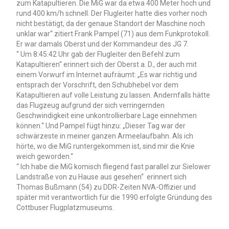
zum Katapultieren. Die MiG war da etwa 400 Meter hoch und
rund 400 km/h schnell. Der Flugleiter hatte dies vorher noch
nicht bestätigt, da der genaue Standort der Maschine noch
unklar war“ zitiert Frank Pampel (71) aus dem Funkprotokoll.
Er war damals Oberst und der Kommandeur des JG 7.
“ Um 8:45:42 Uhr gab der Flugleiter den Befehl zum
Katapultieren“ erinnert sich der Oberst a. D., der auch mit
einem Vorwurf im Internet aufräumt: „Es war richtig und
entsprach der Vorschrift, den Schubhebel vor dem
Katapultieren auf volle Leistung zu lassen. Andernfalls hätte
das Flugzeug aufgrund der sich verringernden
Geschwindigkeit eine unkontrollierbare Lage einnehmen
können.“ Und Pampel fügt hinzu: „Dieser Tag war der
schwärzeste in meiner ganzen Armeelaufbahn. Als ich
hörte, wo die MiG runtergekommen ist, sind mir die Knie
weich geworden.“
“ Ich habe die MiG komisch fliegend fast parallel zur Sielower
Landstraße von zu Hause aus gesehen“ erinnert sich
Thomas Bußmann (54) zu DDR-Zeiten NVA-Offizier und
später mit verantwortlich für die 1990 erfolgte Gründung des
Cottbuser Flugplatzmuseums.