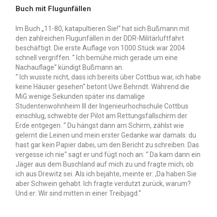
Buch mit Flugunfällen
Im Buch „11-80, katapultieren Sie!“ hat sich Bußmann mit
den zahlreichen Flugunfällen in der DDR-Militärluftfahrt
beschäftigt. Die erste Auflage von 1000 Stück war 2004
schnell vergriffen. “ Ich bemühe mich gerade um eine
Nachauflage“ kündigt Bußmann an.
“ Ich wusste nicht, dass ich bereits über Cottbus war, ich habe
keine Häuser gesehen“ betont Uwe Behrndt. Während die
MiG wenige Sekunden später ins damalige
Studentenwohnheim III der Ingenieurhochschule Cottbus
einschlug, schwebte der Pilot am Rettungsfallschirm der
Erde entgegen. “ Du hängst dann am Schirm, zählst wie
gelernt die Leinen und mein erster Gedanke war damals: du
hast gar kein Papier dabei, um den Bericht zu schreiben. Das
vergesse ich nie“ sagt er und fügt noch an: “ Da kam dann ein
Jäger aus dem Buschland auf mich zu und fragte mich, ob
ich aus Drewitz sei. Als ich bejahte, meinte er: ,Da haben Sie
aber Schwein gehabt. Ich fragte verdutzt zurück, warum?
Und er: Wir sind mitten in einer Treibjagd.“