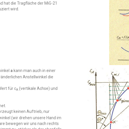
d hat die Tragfläche der MiG-21
ziert wird.
inkel
a
kann man auch in einer
eränderlichen Anstellwinkel die
Wert für c
(vertikale Achse) und
A
net.
 erzeugt keinen Auftrieb, nur
winkel (wir drehen unsere Hand im
lare bewegen wir uns nach rechts