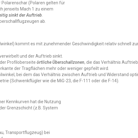
 Polarenschar (Polaren gelten für
ch jenseits Mach 1 zu einem
itig sinkt der Auftrieb
.
Überschallflugzeugen ab.
eilwinkel) kommt es mit zunehmender Geschwindigkeit relativ schnell 
verwirbelt und der Auftrieb sinkt.
der Profiloberseite
örtliche Überschallzonen
, die das Verhältnis Auftri
ante der Tragflächen mehr oder weniger gepfeilt wird.
eilwinkel, bei dem das Verhältnis zwischen Auftrieb und Widerstand opti
rie (Schwenkflügler wie die MiG-23, die F-111 oder die F-14).
her Kennkurven hat die Nutzung
der Grenzschicht (z.B. System
lau, Transportflugzeug) bei