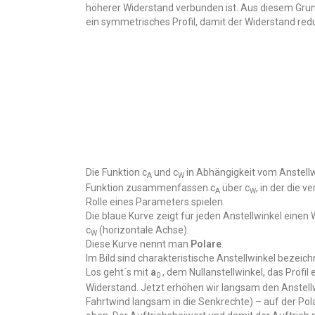
höherer Widerstand verbunden ist. Aus diesem Grun
ein symmetrisches Profil, damit der Widerstand redu
Die Funktion c
und c
in Abhängigkeit vom Anstellw
A
W
Funktion zusammenfassen c
über c
, in der die v
A
W
Rolle eines Parameters spielen.
Die blaue Kurve zeigt für jeden Anstellwinkel einen 
c
(horizontale Achse).
W
Diese Kurve nennt man
Polare
.
Im Bild sind charakteristische Anstellwinkel bezeich
Los geht´s mit
a
, dem Nullanstellwinkel, das Profil
0
Widerstand. Jetzt erhöhen wir langsam den Anstell
Fahrtwind langsam in die Senkrechte) – auf der Po