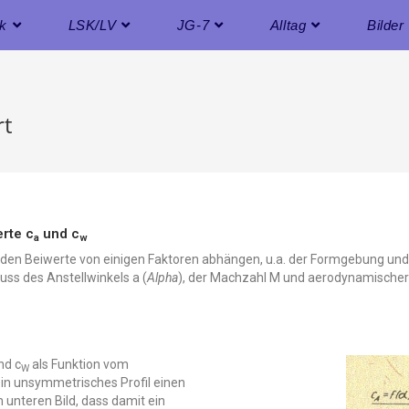
ik
LSK/LV
JG-7
Alltag
Bilder
rt
erte c
und c
a
w
beiden Beiwerte von einigen Faktoren abhängen, u.a. der Formgebung und
uss des Anstellwinkels a (
Alpha
), der Machzahl M und aerodynamischer 
nd c
als Funktion vom
W
 ein unsymmetrisches Profil einen
 unteren Bild, dass damit ein