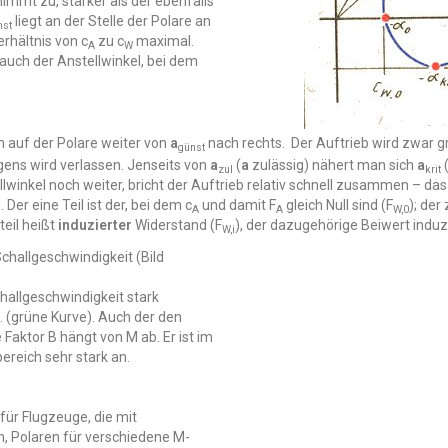
immt zu, stärker als der ebenfalls
liegt an der Stelle der Polare an
nst
erhältnis von c
zu c
maximal.
A
W
 auch der Anstellwinkel, bei dem
h auf der Polare weiter von
a
nach rechts. Der Auftrieb wird zwar gr
günst
egens wird verlassen. Jenseits von
a
(
a
zulässig) nähert man sich
a
zul
krit
winkel noch weiter, bricht der Auftrieb relativ schnell zusammen – das
er eine Teil ist der, bei dem c
und damit F
gleich Null sind (F
); der
A
A
W,0
eil heißt
induzierter
Widerstand (F
), der dazugehörige Beiwert induz
W,i
challgeschwindigkeit (Bild
allgeschwindigkeit stark
. (grüne Kurve). Auch der den
aktor B hängt von M ab. Er ist im
ereich sehr stark an.
für Flugzeuge, die mit
n, Polaren für verschiedene M-