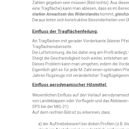
Zahlen gegeben sein müssen (Bild rechts). Aus dieser
eine Tragfläche) kann man ablesen, dass es im Berei
starken Anwachsen des Widerstandes
kommt,
gleichze
Daraus leiten sich konstruktive Besonderheiten von 
Einfluss der Tragflächenfeilung:
An Tragflächen mit gerader Vorderkante (kleiner Pf
Tragflächenoberseite.
Die Luftströmung, die bis dahin eng am Profil anliegt, 
Steigt die Geschwindigkeit noch weiter, entstehen an 
Dieses Problem kann man umgehen, indem die Vorderk
Eigentlich gibt es für jede M-Zahl einen optimalen Pf
Jahren Flugzeuge mit veränderlicher Tragflügelgeomet
Einfluss aerodynamischer Hilsmittel:
Wesentlichen Einfluss auf den Verlauf aerodynamisc
von Landeklappen oder Vorflügeln und das Abblasen 
SPS bei der MiG-21).
Auf dem rechten Bild ist zu erkennen, dass
a) der Auftriebsbeiwert bei dicken Profilen (z.B. b