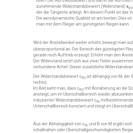
oben. Der Auftriebsbeiwert und damit der Auftrieb n
zunehmende Widerstandsbeiwert (Widerstand)
a
gü
der die Tangente anliegt. An diesem Punkt ist das V
Die aerodynamische Qualität ist am besten. Dies ist
man mit dem Flieger am günstigsten fliegen kann.
Wird der Anstellwinkel weiter erhöht, bewegt man sic
überproportional an. Der Bereich des günstigsten Fli
gerade noch Auftrieb erzeugt. Erhöht man den Anstell
Der Widerstand setzt sich aus zwei Teilen zusammen. D
verbundene Anteil. Dieser zusätzliche Widerstandsant
Der Widerstandsbeiwert c
ist abhängig von M, der S
W,0
rechts).
Im Bild sieht man, dass c
mit Annäherung an die Sch
W,0
ansteigt, um im Überschallbereich wieder abzusinken
induzierten Widerstandsbeiwert c
mitbestimmende F
W,i
Unterschallbereich konstant und steigt im Überschallb
Aus der Abhängigkeit von c
und B von M ergibt sich 
W,i
schallnahen oder Überschallgeschwindigkeiten fliege