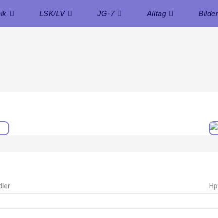
ik
LSK/LV
JG-7
Alltag
Bilde
ler
Hp