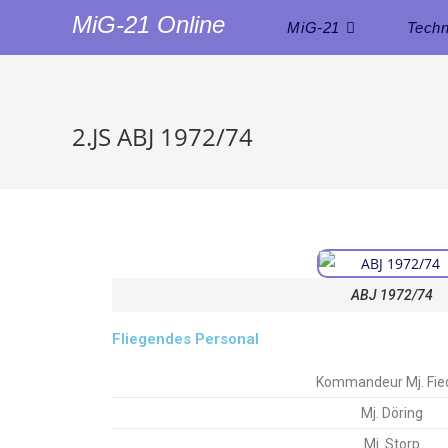
MiG-21 Online
MiG-21
Techn
2.JS ABJ 1972/74
ABJ 1972/74
Fliegendes Personal
Kommandeur Mj. Fied
Mj. Döring
Mj. Storp