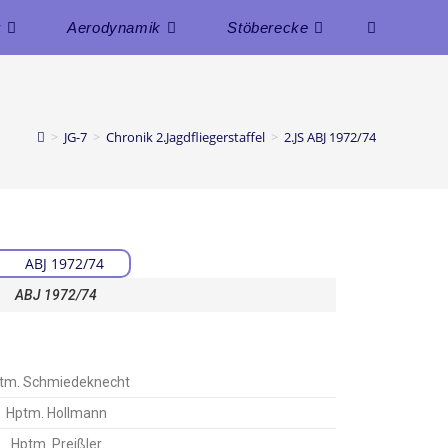
r
Aerodynamik
Stöberecke
>
JG-7
>
Chronik 2.Jagdfliegerstaffel
>
2.JS ABJ 1972/74
ABJ 1972/74
tm. Schmiedeknecht
Hptm. Hollmann
Hptm. Preißler