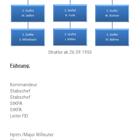
Struktur ab 26.09.1956
Führung:
Kommandeur
Stabschef
Stabschef
StKPA
StKFA
Leiter FID
Hptm./Major W.Reuter