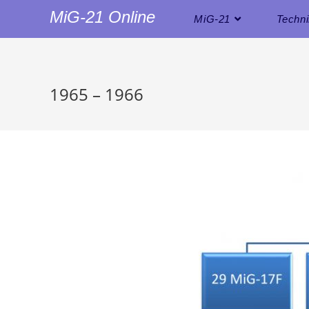
MiG-21 Online
MiG-21
Techn
1965 – 1966