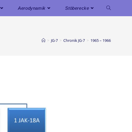
Aerodynamik
Stöberecke
>
JG-7
>
Chronik JG-7
>
1965 – 1966