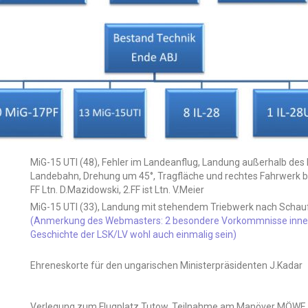
MiG-15 UTI (48), Fehler im Landeanflug, Landung außerhalb des 
Landebahn, Drehung um 45°, Tragfläche und rechtes Fahrwerk b
FF Ltn. D.Mazidowski, 2.FF ist Ltn. V.Meier
MiG-15 UTI (33), Landung mit stehendem Triebwerk nach Schaufel
(Anmerkung des Webmasters: 2 besondere Vorkommnisse innerha
Geschichte der LSK/LV wohl auch einmalig sein)
Ehreneskorte für den ungarischen Ministerpräsidenten J.Kadar
Verlegung zum Flugplatz Tutow, Teilnahme am Manöver MÖWE