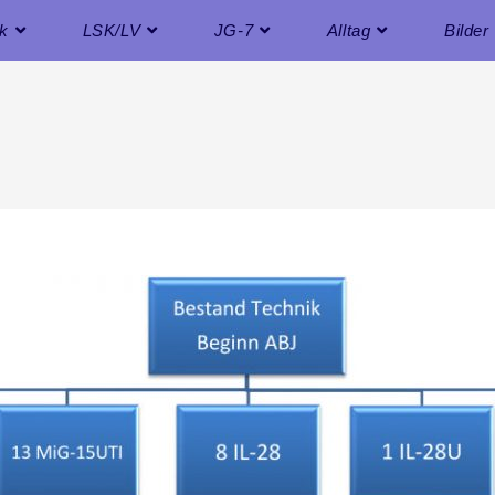
ik
LSK/LV
JG-7
Alltag
Bilder