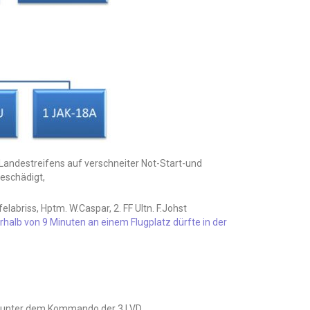
Landestreifens auf verschneiter Not-Start-und
eschädigt,
abriss, Hptm. W.Caspar, 2. FF Ultn. F.Johst
lb von 9 Minuten an einem Flugplatz dürfte in der
 unter dem Kommando der 3.LVD