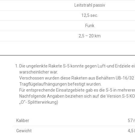
Leitstrahl passiv
12,5 sec.
Funk
2,5 – 20 km
Die ungelenkte Rakete S-5 konnte gegen Luft-und Erdziele e
warscheinlicher war.
Verschossen wurden diese Raketen aus Behältern UB-16/32 f
Tragflügelaufhängungen befestigt wurden.
Für entsprechende Einsatzgebiete gab es die S-5 in mehrere
Nachfolgende Angaben beziehen sich auf die Version S-5 KO
„O“- Splitterwirkung)
Kaliber
57
Gewicht
4,5