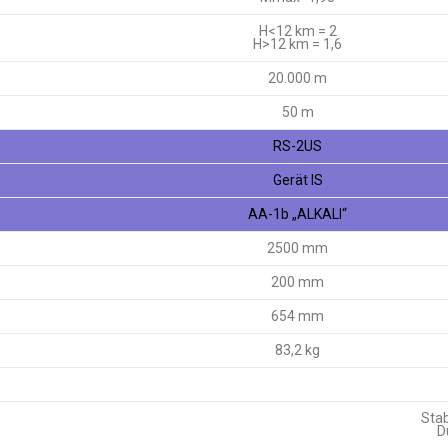
H<12 km = 2
H>12 km = 1,6
20.000 m
50 m
RS-2US
Gerät IS
AA-1b „ALKALI“
2500 mm
200 mm
654 mm
83,2 kg
Stab
D