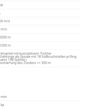
 kp
„
56 m/s
 m/s
 2000 m
 1200 m
hlmantel mit kumulativem Trichter
Stahlringe als Spirale mit 18 Sollbruchstellen je Ring
samt 198 Splitter)
nschärfung des Zünders >= 300 m
0 mm
 kp