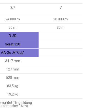
3,7
7
24.000 m
20.000 m
50 m
30 m
R-3R
Gerät 320
AA-2c „ATOLL“
3417 mm
127 mm
528 mm
83,5 kg
19,2 kg
mantel (Ringbildung
urchmesser 16 m)