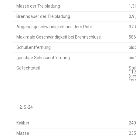
Masse der Treibladung
1,3
Brenndauer der Treibladung
0,9 
Abgangsgeschwindigkeit aus dem Rohr
37-
Maximale Geschwindigkeit bei Brennschluss
586
Schußentfernung
bis
günstige Schussentfernung
bis
Gefechtsteil
Sta
11 
(ge
Fer
2. S-24
Kaliber
24
Masse
235