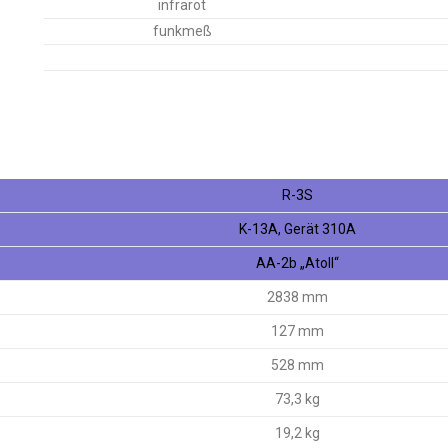
infrarot
funkmeß
R-3S
K-13A, Gerät 310A
AA-2b „Atoll“
2838 mm
127 mm
528 mm
73,3 kg
19,2 kg