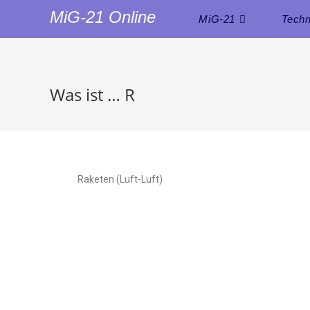
MiG-21 Online
MiG-21
Techn
Was ist … R
Raketen (Luft-Luft)