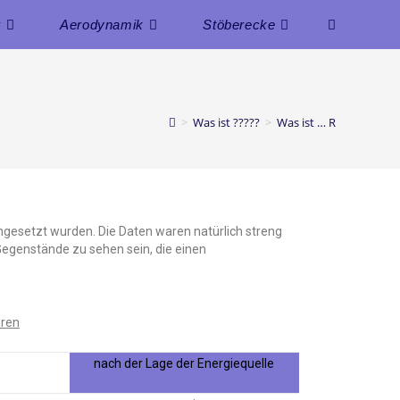
r
Aerodynamik
Stöberecke
>
Was ist ?????
>
Was ist … R
ingesetzt wurden. Die Daten waren natürlich streng
egenstände zu sehen sein, die einen
hren
nach der Lage der Energiequelle