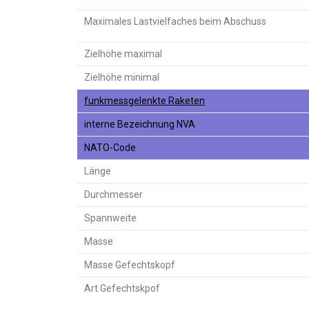
Maximales Lastvielfaches beim Abschuss
Zielhöhe maximal
Zielhöhe minimal
funkmessgelenkte Raketen
interne Bezeichnung NVA
NATO-Code
Länge
Durchmesser
Spannweite
Masse
Masse Gefechtskopf
Art Gefechtskpof