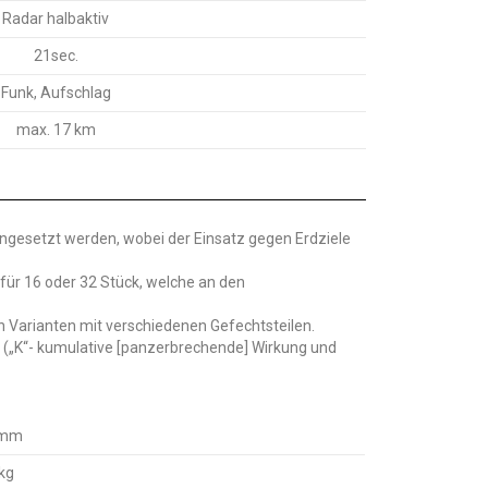
Radar halbaktiv
21sec.
Funk, Aufschlag
max. 17 km
ingesetzt werden, wobei der Einsatz gegen Erdziele
ür 16 oder 32 Stück, welche an den
n Varianten mit verschiedenen Gefechtsteilen.
 („K“- kumulative [panzerbrechende] Wirkung und
 mm
 kg