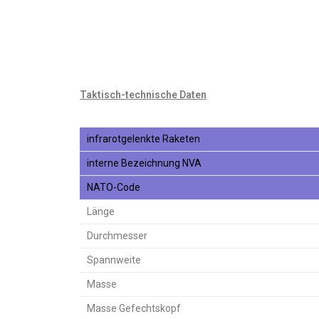
Taktisch-technische Daten
infrarotgelenkte Raketen
interne Bezeichnung NVA
NATO-Code
Länge
Durchmesser
Spannweite
Masse
Masse Gefechtskopf