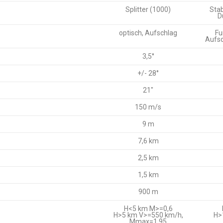
Splitter (1000)
Stab
D
optisch, Aufschlag
Fu
Aufsc
3,5°
+/- 28°
21″
150 m/s
9 m
7,6 km
2,5 km
1,5 km
900 m
H<5 km M>=0,6
H>5 km V>=550 km/h,
H>
Mmax=1,95