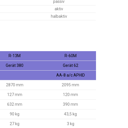
passiv
aktiv
halbaktiv
R-13M
R-60M
Gerät 380
Gerät 62
AA-8 a/c APHID
2870 mm
2095 mm
127 mm
120 mm
632 mm
390 mm
90 kg
43,5 kg
27 kg
3 kg