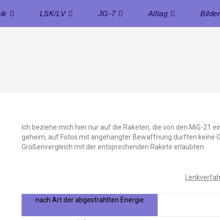
ik
LSK/LV
JG-7
Alltag
Bilde
Ich beziehe mich hier nur auf die Raketen, die von den MiG-21 e
geheim, auf Fotos mit angehängter Bewaffnung durften keine G
Größenvergleich mit der entsprechenden Rakete erlaubten.
Lenkverfa
nach Art der abgestrahlten Energie