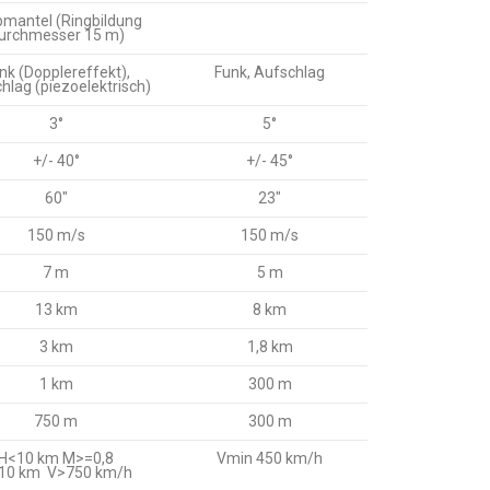
mantel (Ringbildung
urchmesser 15 m)
nk (Dopplereffekt),
Funk, Aufschlag
hlag (piezoelektrisch)
3°
5°
+/- 40°
+/- 45°
60″
23″
150 m/s
150 m/s
7 m
5 m
13 km
8 km
3 km
1,8 km
1 km
300 m
750 m
300 m
H<10 km M>=0,8
Vmin 450 km/h
10 km V>750 km/h