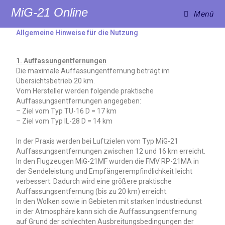
MiG-21 Online
Menü
Allgemeine Hinweise für die Nutzung
1. Auffassungentfernungen
Die maximale Auffassungentfernung beträgt im
Übersichtsbetrieb 20 km.
Vom Hersteller werden folgende praktische
Auffassungsentfernungen angegeben:
– Ziel vom Typ TU-16 D = 17 km
– Ziel vom Typ IL-28 D = 14 km
In der Praxis werden bei Luftzielen vom Typ MiG-21
Auffassungsentfernungen zwischen 12 und 16 km erreicht.
In den Flugzeugen MiG-21MF wurden die FMV RP-21MA in
der Sendeleistung und Empfängerempfindlichkeit leicht
verbessert. Dadurch wird eine größere praktische
Auffassungsentfernung (bis zu 20 km) erreicht.
In den Wolken sowie in Gebieten mit starken Industriedunst
in der Atmosphäre kann sich die Auffassungsentfernung
auf Grund der schlechten Ausbreitungsbedingungen der